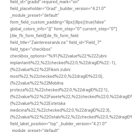
field_id=”gradid” required_mark=”on”
field_placeholder=”Grad” _builder_version=”4.21.0″
_module_preset=”default”
form_field_custom_padding=”8px||8px||true|false”
global_colors_info=”{}” form_step=”0″ current_step=”0″]
[/de_fb_form_field][de_fb_form_field
field_title=”Zainteresiran/a za:” field_id=”Field_7″
field_type=”checkbox”
checkbox_options=”%91{%22value%22:%22Zubni
implantanti%22,%22checked%22:0,%22dragID%22:-1},
{%22value%22:%22Fiksni zubni
most%22,%22checked%22:0,%22dragID%22:0},
{%22value%22:%22Mobilna
proteza%22,%22checked%22:0,%22dragID%22:1},
{%22value%22:%22Fasete%22,%22checked%22:0,%22dragID%
{%22value%22:%22Estetska
medicina%22,%22checked%22:0,%22dragID%22:3},
{%22value%22:%22Ostalo%22,%22checked%22:0,%22dragID
field_label_position=”top” _builder_version=”4.21.0″
_module_preset=”default”