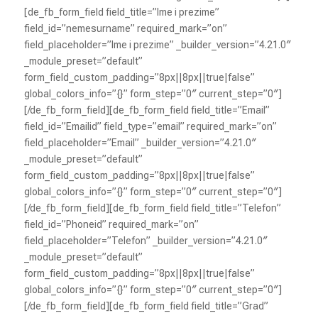
[de_fb_form_field field_title=”Ime i prezime”
field_id=”nemesurname” required_mark=”on”
field_placeholder=”Ime i prezime” _builder_version=”4.21.0″
_module_preset=”default”
form_field_custom_padding=”8px||8px||true|false”
global_colors_info=”{}” form_step=”0″ current_step=”0″]
[/de_fb_form_field][de_fb_form_field field_title=”Email”
field_id=”Emailid” field_type=”email” required_mark=”on”
field_placeholder=”Email” _builder_version=”4.21.0″
_module_preset=”default”
form_field_custom_padding=”8px||8px||true|false”
global_colors_info=”{}” form_step=”0″ current_step=”0″]
[/de_fb_form_field][de_fb_form_field field_title=”Telefon”
field_id=”Phoneid” required_mark=”on”
field_placeholder=”Telefon” _builder_version=”4.21.0″
_module_preset=”default”
form_field_custom_padding=”8px||8px||true|false”
global_colors_info=”{}” form_step=”0″ current_step=”0″]
[/de_fb_form_field][de_fb_form_field field_title=”Grad”