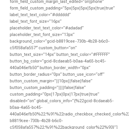
form_field_custom_margin_last_edited=”on|phone”
form_field_custom_padding=”5px|5px|5px|5px|true|true”
label_text_text_color=”#dddddd”
label_text_font_size=”16px”
placeholder_text_text_color=”#adadad”
placeholder_text_font_size=”13px”
background_color=”gcid-b8819cee-730b-4b28-b6c0-
c5f058afa557″ custom_button=”on”
button_text_size=”14px” button_text_color=”#FFFFFF”
button_bg_color=”gcid-8cdaeab5-b0aa-4a65-bc45-
440a046efb50″ button_border_width=”0px”
button_border_radius=”0px” button_use_icon=”off”
button_custom_margin=”||10px||false|false”
button_custom_padding=”||||false|false”
custom_padding=”0px|17px|0px|17px|true|true”
disabled=”on” global_colors_info=”{%22gcid-8cdaeab5-
b0aa-4a65-bc45-
440a046efb50%22:%91%22radio_checkbox_checked_color%2
b8819cee-730b-4b28-b6c0-
c5f058afa557%22:%91%22background_color%22%93}”]