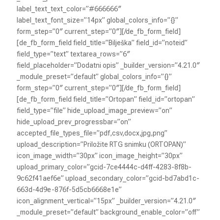
label_text_text_color=”#666666″
label_text_font_size=”14px” global_colors_info=”{}”
form_step=”0″ current_step=”0″][/de_fb_form_field]
[de_fb_form_field field_title=”Bilješka” field_id=”noteid”
field_type=”text” textarea_rows=”6″
field_placeholder=”Dodatni opis” _builder_version=”4.21.0″
_module_preset=”default” global_colors_info=”{}”
form_step=”0″ current_step=”0″][/de_fb_form_field]
[de_fb_form_field field_title=”Ortopan” field_id=”ortopan”
field_type=”file” hide_upload_image_preview=”on”
hide_upload_prev_progressbar=”on”
accepted_file_types_file=”pdf,csv,docx,jpg,png”
upload_description=”Priložite RTG snimku (ORTOPAN)”
icon_image_width=”30px” icon_image_height=”30px”
upload_primary_color=”gcid-7ce4444c-d4ff-4283-8f8b-
9c62f41aef6e” upload_secondary_color=”gcid-bd7abd1c-
663d-4d9e-876f-5d5cb6668e1e”
icon_alignment_vertical=”15px” _builder_version=”4.21.0″
_module_preset=”default” background_enable_color=”off”