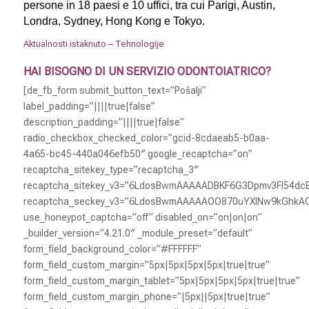
persone in 18 paesi e 10 uffici, tra cui Parigi, Austin,
Londra, Sydney, Hong Kong e Tokyo.
Aktualnosti istaknuto – Tehnologije
HAI BISOGNO DI UN SERVIZIO ODONTOIATRICO?
[de_fb_form submit_button_text=”Pošalji”
label_padding=”||||true|false”
description_padding=”||||true|false”
radio_checkbox_checked_color=”gcid-8cdaeab5-b0aa-
4a65-bc45-440a046efb50″ google_recaptcha=”on”
recaptcha_sitekey_type=”recaptcha_3″
recaptcha_sitekey_v3=”6LdosBwmAAAAADBKF6G3Dpmv3Fl54dc
recaptcha_seckey_v3=”6LdosBwmAAAAAOO870uYXlNw9kGhk
use_honeypot_captcha=”off” disabled_on=”on|on|on”
_builder_version=”4.21.0″ _module_preset=”default”
form_field_background_color=”#FFFFFF”
form_field_custom_margin=”5px|5px|5px|5px|true|true”
form_field_custom_margin_tablet=”5px|5px|5px|5px|true|true”
form_field_custom_margin_phone=”|5px||5px|true|true”