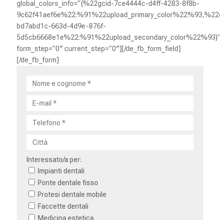
global_colors_info=”{%22gcid-7ce4444c-d4ff-4283-8f8b-
9c62f41aef6e%22:%91%22upload_primary_color%22%93,%22g
bd7abd1c-663d-4d9e-876f-
5d5cb6668e1e%22:%91%22upload_secondary_color%22%93}
form_step=”0″ current_step=”0″][/de_fb_form_field]
[/de_fb_form]
Interessato/a per:
Impianti dentali
Ponte dentale fisso
Protesi dentale mobile
Faccette dentali
Medicina estetica