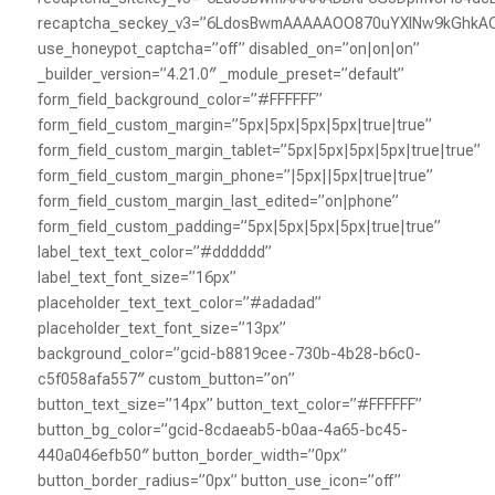
recaptcha_seckey_v3=”6LdosBwmAAAAAOO870uYXlNw9kGhk
use_honeypot_captcha=”off” disabled_on=”on|on|on”
_builder_version=”4.21.0″ _module_preset=”default”
form_field_background_color=”#FFFFFF”
form_field_custom_margin=”5px|5px|5px|5px|true|true”
form_field_custom_margin_tablet=”5px|5px|5px|5px|true|true”
form_field_custom_margin_phone=”|5px||5px|true|true”
form_field_custom_margin_last_edited=”on|phone”
form_field_custom_padding=”5px|5px|5px|5px|true|true”
label_text_text_color=”#dddddd”
label_text_font_size=”16px”
placeholder_text_text_color=”#adadad”
placeholder_text_font_size=”13px”
background_color=”gcid-b8819cee-730b-4b28-b6c0-
c5f058afa557″ custom_button=”on”
button_text_size=”14px” button_text_color=”#FFFFFF”
button_bg_color=”gcid-8cdaeab5-b0aa-4a65-bc45-
440a046efb50″ button_border_width=”0px”
button_border_radius=”0px” button_use_icon=”off”