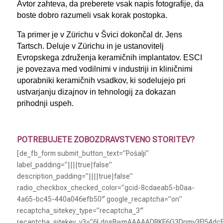
Avtor zahteva, da preberete vsak napis fotografije, da
boste dobro razumeli vsak korak postopka.
Ta primer je v Zürichu v Švici dokončal dr. Jens
Tartsch. Deluje v Zürichu in je ustanovitelj
Evropskega združenja keramičnih implantatov. ESCI
je povezava med vodilnimi v industriji in kliničnimi
uporabniki keramičnih vsadkov, ki sodelujejo pri
ustvarjanju dizajnov in tehnologij za dokazan
prihodnji uspeh.
POTREBUJETE ZOBOZDRAVSTVENO STORITEV?
[de_fb_form submit_button_text=”Pošalji”
label_padding=”||||true|false”
description_padding=”||||true|false”
radio_checkbox_checked_color=”gcid-8cdaeab5-b0aa-
4a65-bc45-440a046efb50″ google_recaptcha=”on”
recaptcha_sitekey_type=”recaptcha_3″
recaptcha_sitekey_v3=”6LdosBwmAAAAADBKF6G3Dpmv3Fl54dc