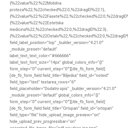
{%22value%22:%22Mobilna
proteza%22,%22checked%22:0,%22dragID%22:1},
{%22value%22:%22Fasete%22,%22checked%22:0,%22dragID%
{%22value%22:%22Estetska
medicina%22,%22checked%22:0,%22dragID%22:3},
{%22value%22:%22Ostalo%22,%22checked%22:0,%22dragID
field_label_position=”top” _builder_version=”4.21.0″
_module_preset=”default”
label_text_text_color=”#666666″
label_text_font_size=”14px” global_colors_info=”{}”
form_step=”0″ current_step=”0″][/de_fb_form_field]
[de_fb_form_field field_title=”Bilješka” field_id=”noteid”
field_type=”text” textarea_rows=”6″
field_placeholder=”Dodatni opis” _builder_version=”4.21.0″
_module_preset=”default” global_colors_info=”{}”
form_step=”0″ current_step=”0″][/de_fb_form_field]
[de_fb_form_field field_title=”Ortopan” field_id=”ortopan”
field_type=”file” hide_upload_image_preview=”on”
hide_upload_prev_progressbar=”on”
accepted_file_types_file=”pdf,csv,docx,jpg,png”