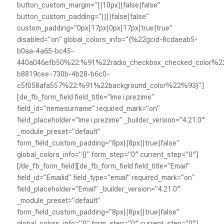
button_custom_margin=”||10px||false|false”
button_custom_padding=”||||false|false”
custom_padding=”0px|17px|0px|17px|true|true”
disabled=”on” global_colors_info=”{%22gcid-8cdaeab5-
b0aa-4a65-bc45-
440a046efb50%22:%91%22radio_checkbox_checked_color%2
b8819cee-730b-4b28-b6c0-
c5f058afa557%22:%91%22background_color%22%93}”]
[de_fb_form_field field_title=”Ime i prezime”
field_id=”nemesurname” required_mark=”on”
field_placeholder=”Ime i prezime” _builder_version=”4.21.0″
_module_preset=”default”
form_field_custom_padding=”8px||8px||true|false”
global_colors_info=”{}” form_step=”0″ current_step=”0″]
[/de_fb_form_field][de_fb_form_field field_title=”Email”
field_id=”Emailid” field_type=”email” required_mark=”on”
field_placeholder=”Email” _builder_version=”4.21.0″
_module_preset=”default”
form_field_custom_padding=”8px||8px||true|false”
global_colors_info=”{}” form_step=”0″ current_step=”0″]