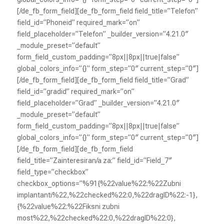
[/de_fb_form_field][de_fb_form_field field_title=”Telefon”
field_id=”Phoneid” required_mark=”on”
field_placeholder=”Telefon” _builder_version=”4.21.0″
_module_preset=”default”
form_field_custom_padding=”8px||8px||true|false”
global_colors_info=”{}” form_step=”0″ current_step=”0″]
[/de_fb_form_field][de_fb_form_field field_title=”Grad”
field_id=”gradid” required_mark=”on”
field_placeholder=”Grad” _builder_version=”4.21.0″
_module_preset=”default”
form_field_custom_padding=”8px||8px||true|false”
global_colors_info=”{}” form_step=”0″ current_step=”0″]
[/de_fb_form_field][de_fb_form_field
field_title=”Zainteresiran/a za:” field_id=”Field_7″
field_type=”checkbox”
checkbox_options=”%91{%22value%22:%22Zubni
implantanti%22,%22checked%22:0,%22dragID%22:-1},
{%22value%22:%22Fiksni zubni
most%22,%22checked%22:0,%22dragID%22:0},