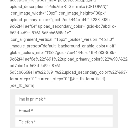
upload_description=”Priložite RTG snimku (ORTOPAN)”
icon_image_width=”30px” icon_image_height=”30px”
upload_primary_color=”gcid-7ce4444c-d4ff-4283-8f8b-
9c62f41aef6e” upload_secondary_color=”gcid-bd7abd1c-
663d-4d9e-876f-5d5cb6668e1e”
icon_alignment_vertical=”15px” _builder_version=”4.21.0″
_module_preset=”default” background_enable_color=”off”
global_colors_info=”{%22gcid-7ce4444c-d4ff-4283-8f8b-
9c62f41aef6e%22:%91%22upload_primary_color%22%93,%22g
bd7abd1c-663d-4d9e-876f-
5d5cb6668e1e%22:%91%22upload_secondary_color%22%93}
form_step=”0″ current_step=”0″][/de_fb_form_field]
[/de_fb_form]