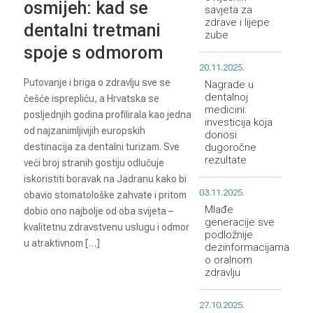
osmijeh: kad se
savjeta za
zdrave i lijepe
dentalni tretmani
zube
spoje s odmorom
20.11.2025.
Putovanje i briga o zdravlju sve se
Nagrade u
dentalnoj
češće isprepliću, a Hrvatska se
medicini:
posljednjih godina profilirala kao jedna
investicija koja
od najzanimljivijih europskih
donosi
destinacija za dentalni turizam. Sve
dugoročne
rezultate
veći broj stranih gostiju odlučuje
iskoristiti boravak na Jadranu kako bi
03.11.2025.
obavio stomatološke zahvate i pritom
Mlađe
dobio ono najbolje od oba svijeta –
generacije sve
kvalitetnu zdravstvenu uslugu i odmor
podložnije
u atraktivnom […]
dezinformacijama
o oralnom
zdravlju
27.10.2025.