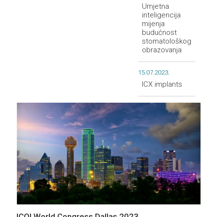
Umjetna
inteligencija
mijenja
budućnost
stomatološkog
obrazovanja
15.07.2023.
ICX implants
ICOI World Congress Dallas 2023