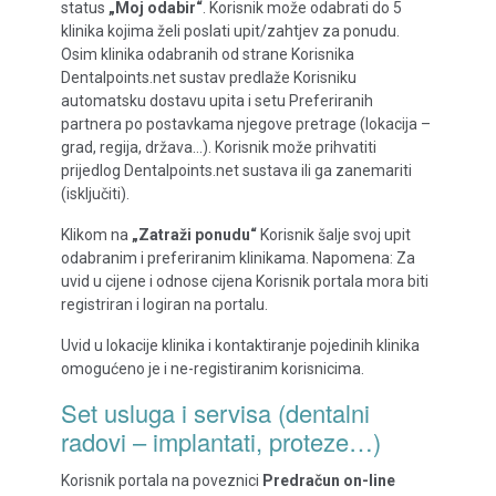
status
„Moj odabir“
. Korisnik može odabrati do 5
klinika kojima želi poslati upit/zahtjev za ponudu.
Osim klinika odabranih od strane Korisnika
Dentalpoints.net sustav predlaže Korisniku
automatsku dostavu upita i setu Preferiranih
partnera po postavkama njegove pretrage (lokacija –
grad, regija, država…). Korisnik može prihvatiti
prijedlog Dentalpoints.net sustava ili ga zanemariti
(isključiti).
Klikom na
„Zatraži ponudu“
Korisnik šalje svoj upit
odabranim i preferiranim klinikama. Napomena: Za
uvid u cijene i odnose cijena Korisnik portala mora biti
registriran i logiran na portalu.
Uvid u lokacije klinika i kontaktiranje pojedinih klinika
omogućeno je i ne-registiranim korisnicima.
Set usluga i servisa (dentalni
radovi – implantati, proteze…)
Korisnik portala na poveznici
Predračun on-line