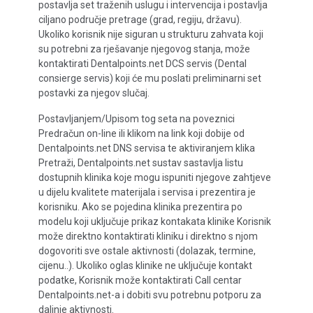
postavlja set traženih uslugu i intervencija i postavlja
ciljano područje pretrage (grad, regiju, državu).
Ukoliko korisnik nije siguran u strukturu zahvata koji
su potrebni za rješavanje njegovog stanja, može
kontaktirati Dentalpoints.net DCS servis (Dental
consierge servis) koji će mu poslati preliminarni set
postavki za njegov slučaj.
Postavljanjem/Upisom tog seta na poveznici
Predračun on-line ili klikom na link koji dobije od
Dentalpoints.net DNS servisa te aktiviranjem klika
Pretraži, Dentalpoints.net sustav sastavlja listu
dostupnih klinika koje mogu ispuniti njegove zahtjeve
u dijelu kvalitete materijala i servisa i prezentira je
korisniku. Ako se pojedina klinika prezentira po
modelu koji uključuje prikaz kontakata klinike Korisnik
može direktno kontaktirati kliniku i direktno s njom
dogovoriti sve ostale aktivnosti (dolazak, termine,
cijenu..). Ukoliko oglas klinike ne uključuje kontakt
podatke, Korisnik može kontaktirati Call centar
Dentalpoints.net-a i dobiti svu potrebnu potporu za
daljnje aktivnosti.