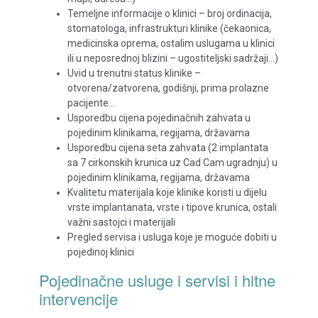
Temeljne informacije o klinici – broj ordinacija,
stomatologa, infrastrukturi klinike (čekaonica,
medicinska oprema, ostalim uslugama u klinici
ili u neposrednoj blizini – ugostiteljski sadržaji…)
Uvid u trenutni status klinike –
otvorena/zatvorena, godišnji, prima prolazne
pacijente…
Usporedbu cijena pojedinačnih zahvata u
pojedinim klinikama, regijama, državama
Usporedbu cijena seta zahvata (2 implantata
sa 7 cirkonskih krunica uz Cad Cam ugradnju) u
pojedinim klinikama, regijama, državama
Kvalitetu materijala koje klinike koristi u dijelu
vrste implantanata, vrste i tipove krunica, ostali
važni sastojci i materijali
Pregled servisa i usluga koje je moguće dobiti u
pojedinoj klinici
Pojedinačne usluge i servisi i hitne
intervencije