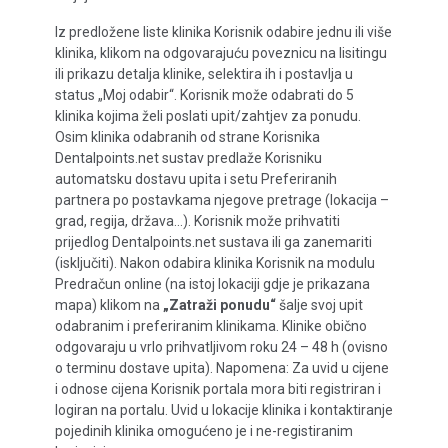
Iz predložene liste klinika Korisnik odabire jednu ili više
klinika, klikom na odgovarajuću poveznicu na lisitingu
ili prikazu detalja klinike, selektira ih i postavlja u
status „Moj odabir“. Korisnik može odabrati do 5
klinika kojima želi poslati upit/zahtjev za ponudu.
Osim klinika odabranih od strane Korisnika
Dentalpoints.net sustav predlaže Korisniku
automatsku dostavu upita i setu Preferiranih
partnera po postavkama njegove pretrage (lokacija –
grad, regija, država…). Korisnik može prihvatiti
prijedlog Dentalpoints.net sustava ili ga zanemariti
(isključiti). Nakon odabira klinika Korisnik na modulu
Predračun online (na istoj lokaciji gdje je prikazana
mapa) klikom na
„Zatraži ponudu“
šalje svoj upit
odabranim i preferiranim klinikama. Klinike obično
odgovaraju u vrlo prihvatljivom roku 24 – 48 h (ovisno
o terminu dostave upita). Napomena: Za uvid u cijene
i odnose cijena Korisnik portala mora biti registriran i
logiran na portalu. Uvid u lokacije klinika i kontaktiranje
pojedinih klinika omogućeno je i ne-registiranim