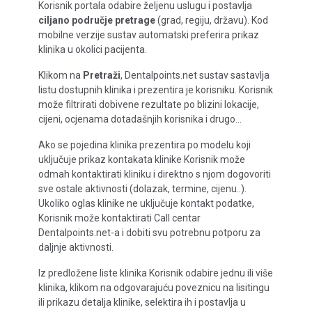
Korisnik portala odabire željenu uslugu i postavlja
ciljano područje pretrage
(grad, regiju, državu). Kod
mobilne verzije sustav automatski preferira prikaz
klinika u okolici pacijenta.
Klikom na
Pretraži
, Dentalpoints.net sustav sastavlja
listu dostupnih klinika i prezentira je korisniku. Korisnik
može filtrirati dobivene rezultate po blizini lokacije,
cijeni, ocjenama dotadašnjih korisnika i drugo…
Ako se pojedina klinika prezentira po modelu koji
uključuje prikaz kontakata klinike Korisnik može
odmah kontaktirati kliniku i direktno s njom dogovoriti
sve ostale aktivnosti (dolazak, termine, cijenu..).
Ukoliko oglas klinike ne uključuje kontakt podatke,
Korisnik može kontaktirati Call centar
Dentalpoints.net-a i dobiti svu potrebnu potporu za
daljnje aktivnosti.
Iz predložene liste klinika Korisnik odabire jednu ili više
klinika, klikom na odgovarajuću poveznicu na lisitingu
ili prikazu detalja klinike, selektira ih i postavlja u