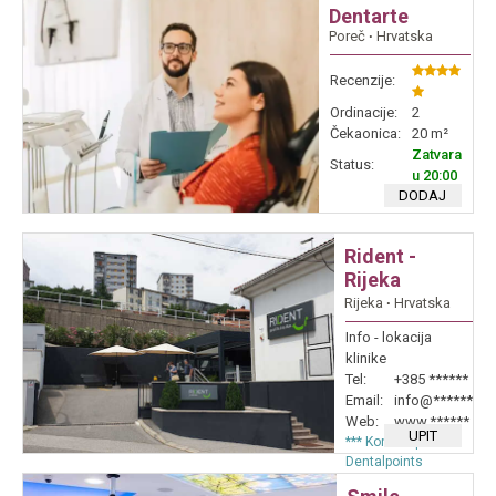
Dentarte
Poreč
∙
Hrvatska
Recenzije:
Ordinacije:
2
Čekaonica:
20 m²
Zatvara
Status:
u 20:00
DODAJ
Rident -
Rijeka
Rijeka
∙
Hrvatska
Info - lokacija
klinike
Tel:
+385 ******
Email:
info@******
Web:
www.******
UPIT
*** Kontakt preko
Dentalpoints
sustava