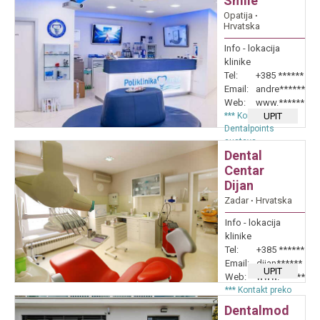
Smile
Opatija
∙
Hrvatska
Info - lokacija
klinike
Tel:
+385 ******
Email:
andre******
Web:
www.******
*** Kontakt preko
UPIT
Dentalpoints
sustava
Dental
Centar
Dijan
Zadar
∙
Hrvatska
Info - lokacija
klinike
Tel:
+385 ******
Email:
dijan******
UPIT
Web:
www.******
*** Kontakt preko
Dentalpoints
Dentalmod
sustava