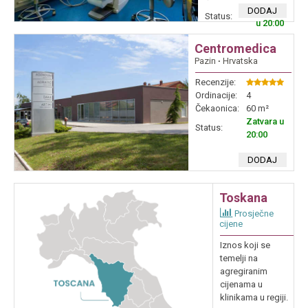
Zatvara
DODAJ
Status:
u 20:00
Centromedica
Pazin
∙
Hrvatska
Recenzije:
Ordinacije:
4
Čekaonica:
60 m²
Zatvara u
Status:
20:00
DODAJ
Toskana
Prosječne
cijene
Iznos koji se
temelji na
agregiranim
cijenama u
klinikama u regiji.