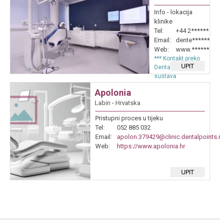
Info - lokacija
klinike
Tel:
+44 2******
Email:
dente******
Web:
www.******
*** Kontakt preko
UPIT
Dentalpoints
sustava
Apolonia
Labin
∙
Hrvatska
Pristupni proces u tijeku
Tel:
052 885 032
Email:
apolon.379429@clinic.dentalpoints.
Web:
https://www.apolonia.hr
UPIT