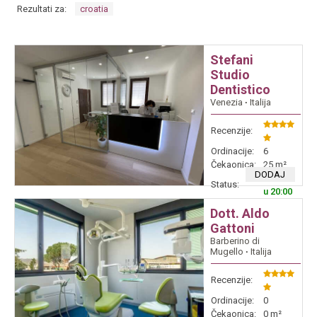
Rezultati za:
croatia
Stefani
Studio
Dentistico
Venezia
∙
Italija
Recenzije:
Ordinacije:
6
Čekaonica:
25 m²
DODAJ
Zatvara
Status:
u 20:00
Dott. Aldo
Gattoni
Barberino di
Mugello
∙
Italija
Recenzije:
Ordinacije:
0
Čekaonica:
0 m²