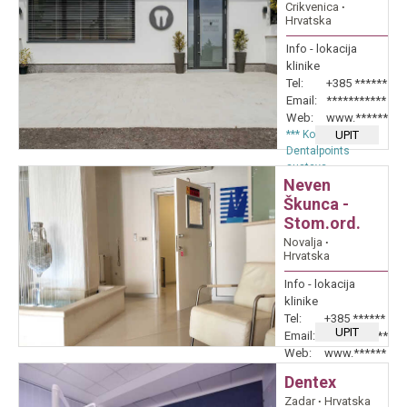
Crikvenica
∙
Hrvatska
Info - lokacija
klinike
Tel:
+385 ******
Email:
***********
Web:
www.******
*** Kontakt preko
UPIT
Dentalpoints
sustava
Neven
Škunca -
Stom.ord.
Novalja
∙
Hrvatska
Info - lokacija
klinike
Tel:
+385 ******
UPIT
Email:
neven******
Web:
www.******
*** Kontakt preko
Dentex
Dentalpoints
Zadar
∙
Hrvatska
sustava