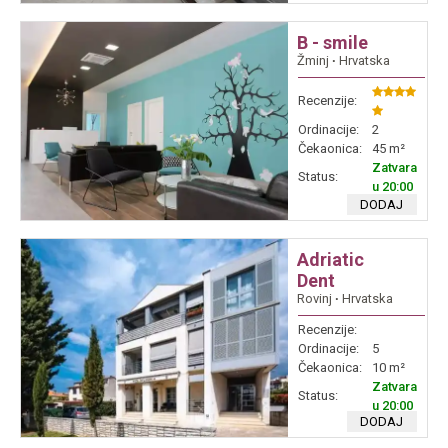
B - smile
Žminj
∙
Hrvatska
Recenzije:
Ordinacije:
2
Čekaonica:
45 m²
Zatvara
Status:
u 20:00
DODAJ
Adriatic
Dent
Rovinj
∙
Hrvatska
Recenzije:
Ordinacije:
5
Čekaonica:
10 m²
Zatvara
Status:
u 20:00
DODAJ