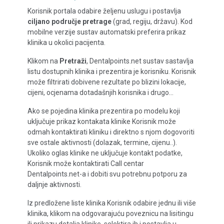
Korisnik portala odabire željenu uslugu i postavlja
ciljano područje pretrage
(grad, regiju, državu). Kod
mobilne verzije sustav automatski preferira prikaz
klinika u okolici pacijenta.
Klikom na
Pretraži
, Dentalpoints.net sustav sastavlja
listu dostupnih klinika i prezentira je korisniku. Korisnik
može filtrirati dobivene rezultate po blizini lokacije,
cijeni, ocjenama dotadašnjih korisnika i drugo…
Ako se pojedina klinika prezentira po modelu koji
uključuje prikaz kontakata klinike Korisnik može
odmah kontaktirati kliniku i direktno s njom dogovoriti
sve ostale aktivnosti (dolazak, termine, cijenu..).
Ukoliko oglas klinike ne uključuje kontakt podatke,
Korisnik može kontaktirati Call centar
Dentalpoints.net-a i dobiti svu potrebnu potporu za
daljnje aktivnosti.
Iz predložene liste klinika Korisnik odabire jednu ili više
klinika, klikom na odgovarajuću poveznicu na lisitingu