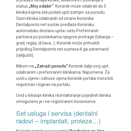
ili prikazu detalja klinike, selektira ih i postavlja u
status
„Moj odabir“
. Korisnik može odabrati do 5
klinika kojima želi poslati upit/zahtjev za ponudu.
Osim klinika odabranih od strane Korisnika
Dentalpoints.net sustav predlaže Korisniku
automatsku dostavu upita i setu Preferiranih
partnera po postavkama njegove pretrage (lokacija –
grad, regija, država…). Korisnik može prihvatiti
prijedlog Dentalpoints.net sustava ili ga zanemariti
(isključiti).
Klikom na
„Zatraži ponudu“
Korisnik šalje svoj upit
odabranim i preferiranim klinikama. Napomena: Za
uvid u cijene i odnose cijena Korisnik portala mora biti
registriran i logiran na portalu.
Uvid u lokacije klinika i kontaktiranje pojedinih klinika
omogućeno je i ne-registiranim korisnicima.
Set usluga i servisa (dentalni
radovi – implantati, proteze…)