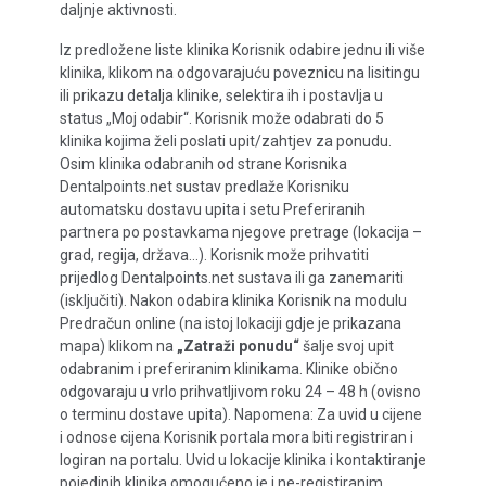
daljnje aktivnosti.
Iz predložene liste klinika Korisnik odabire jednu ili više
klinika, klikom na odgovarajuću poveznicu na lisitingu
ili prikazu detalja klinike, selektira ih i postavlja u
status „Moj odabir“. Korisnik može odabrati do 5
klinika kojima želi poslati upit/zahtjev za ponudu.
Osim klinika odabranih od strane Korisnika
Dentalpoints.net sustav predlaže Korisniku
automatsku dostavu upita i setu Preferiranih
partnera po postavkama njegove pretrage (lokacija –
grad, regija, država…). Korisnik može prihvatiti
prijedlog Dentalpoints.net sustava ili ga zanemariti
(isključiti). Nakon odabira klinika Korisnik na modulu
Predračun online (na istoj lokaciji gdje je prikazana
mapa) klikom na
„Zatraži ponudu“
šalje svoj upit
odabranim i preferiranim klinikama. Klinike obično
odgovaraju u vrlo prihvatljivom roku 24 – 48 h (ovisno
o terminu dostave upita). Napomena: Za uvid u cijene
i odnose cijena Korisnik portala mora biti registriran i
logiran na portalu. Uvid u lokacije klinika i kontaktiranje
pojedinih klinika omogućeno je i ne-registiranim