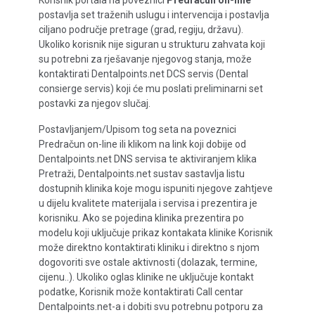
Korisnik portala na poveznici
Predračun on-line
postavlja set traženih uslugu i intervencija i postavlja
ciljano područje pretrage (grad, regiju, državu).
Ukoliko korisnik nije siguran u strukturu zahvata koji
su potrebni za rješavanje njegovog stanja, može
kontaktirati Dentalpoints.net DCS servis (Dental
consierge servis) koji će mu poslati preliminarni set
postavki za njegov slučaj.
Postavljanjem/Upisom tog seta na poveznici
Predračun on-line ili klikom na link koji dobije od
Dentalpoints.net DNS servisa te aktiviranjem klika
Pretraži, Dentalpoints.net sustav sastavlja listu
dostupnih klinika koje mogu ispuniti njegove zahtjeve
u dijelu kvalitete materijala i servisa i prezentira je
korisniku. Ako se pojedina klinika prezentira po
modelu koji uključuje prikaz kontakata klinike Korisnik
može direktno kontaktirati kliniku i direktno s njom
dogovoriti sve ostale aktivnosti (dolazak, termine,
cijenu..). Ukoliko oglas klinike ne uključuje kontakt
podatke, Korisnik može kontaktirati Call centar
Dentalpoints.net-a i dobiti svu potrebnu potporu za