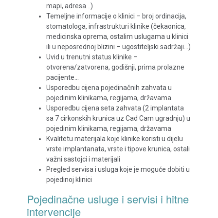
mapi, adresa…)
Temeljne informacije o klinici – broj ordinacija,
stomatologa, infrastrukturi klinike (čekaonica,
medicinska oprema, ostalim uslugama u klinici
ili u neposrednoj blizini – ugostiteljski sadržaji…)
Uvid u trenutni status klinike –
otvorena/zatvorena, godišnji, prima prolazne
pacijente…
Usporedbu cijena pojedinačnih zahvata u
pojedinim klinikama, regijama, državama
Usporedbu cijena seta zahvata (2 implantata
sa 7 cirkonskih krunica uz Cad Cam ugradnju) u
pojedinim klinikama, regijama, državama
Kvalitetu materijala koje klinike koristi u dijelu
vrste implantanata, vrste i tipove krunica, ostali
važni sastojci i materijali
Pregled servisa i usluga koje je moguće dobiti u
pojedinoj klinici
Pojedinačne usluge i servisi i hitne
intervencije