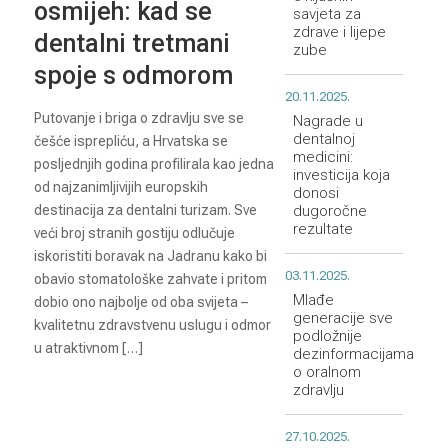
osmijeh: kad se
savjeta za
zdrave i lijepe
dentalni tretmani
zube
spoje s odmorom
20.11.2025.
Putovanje i briga o zdravlju sve se
Nagrade u
dentalnoj
češće isprepliću, a Hrvatska se
medicini:
posljednjih godina profilirala kao jedna
investicija koja
od najzanimljivijih europskih
donosi
destinacija za dentalni turizam. Sve
dugoročne
rezultate
veći broj stranih gostiju odlučuje
iskoristiti boravak na Jadranu kako bi
03.11.2025.
obavio stomatološke zahvate i pritom
Mlađe
dobio ono najbolje od oba svijeta –
generacije sve
kvalitetnu zdravstvenu uslugu i odmor
podložnije
u atraktivnom […]
dezinformacijama
o oralnom
zdravlju
27.10.2025.