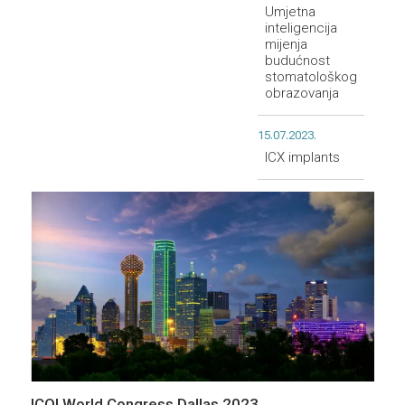
Umjetna
inteligencija
mijenja
budućnost
stomatološkog
obrazovanja
15.07.2023.
ICX implants
ICOI World Congress Dallas 2023